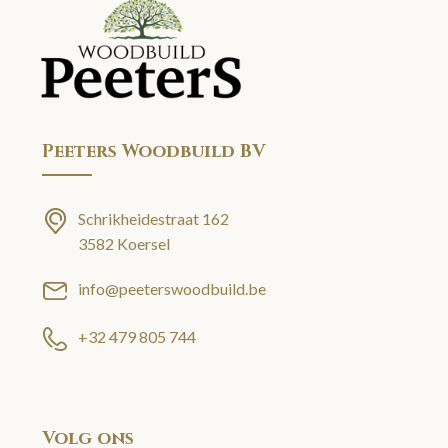
Peeters Woodbuild BV
Schrikheidestraat 162
3582 Koersel
info@peeterswoodbuild.be
+32 479 805 744
Volg ons